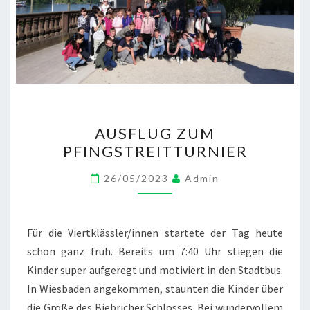
AUSFLUG
AUSFLUG ZUM
ZUM
PFINGSTREITTURNIER
PFINGSTREITTURNIER
26/05/2023
Admin
Für die Viertklässler/innen startete der Tag heute
schon ganz früh. Bereits um 7:40 Uhr stiegen die
Kinder super aufgeregt und motiviert in den Stadtbus.
In Wiesbaden angekommen, staunten die Kinder über
die Größe des Biebricher Schlosses. Bei wundervollem